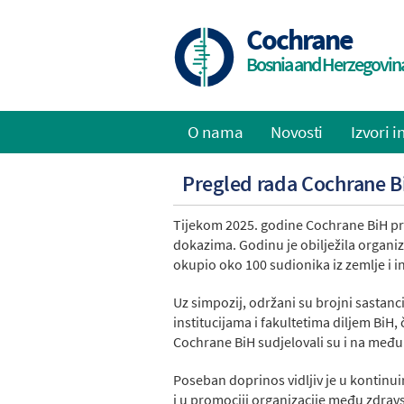
Skip
to
Cochrane
main
Bosnia and Herzegovin
content
O nama
Novosti
Izvori 
Main
Pregled rada Cochrane B
navigation
Tijekom 2025. godine Cochrane BiH pro
dokazima. Godinu je obilježila organi
okupio oko 100 sudionika iz zemlje i
Uz simpozij, održani su brojni sastanc
institucijama i fakultetima diljem BiH
Cochrane BiH sudjelovali su i na međ
Poseban doprinos vidljiv je u kontin
i u promociji organizacije među zdravs