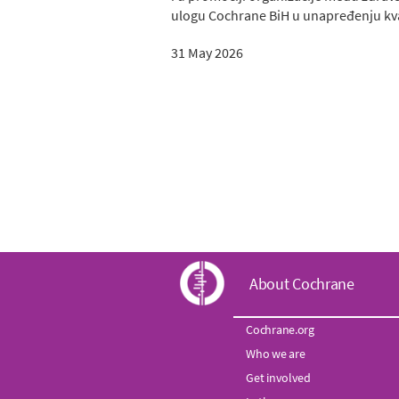
ulogu Cochrane BiH u unapređenju kval
31 May 2026
C
About Cochrane
o
Cochrane.org
Who we are
c
Get involved