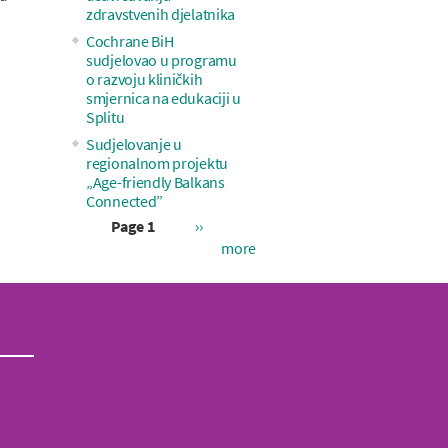
zdravstvenih djelatnika
Cochrane BiH
sudjelovao u programu
o razvoju kliničkih
smjernica na edukaciji u
Splitu
Sudjelovanje u
regionalnom projektu
„Age-friendly Balkans
Connected”
Next
Page 1
››
page
more
Pagination