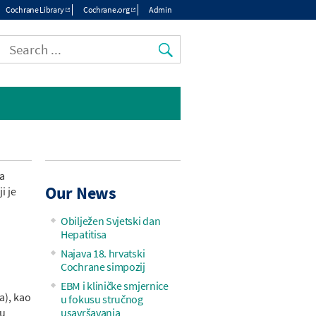
Cochrane Library
Cochrane.org
Admin
Top
menu
na
Our News
i je
Obilježen Svjetski dan
Hepatitisa
Najava 18. hrvatski
Cochrane simpozij
EBM i kliničke smjernice
a), kao
u fokusu stručnog
ću
usavršavanja