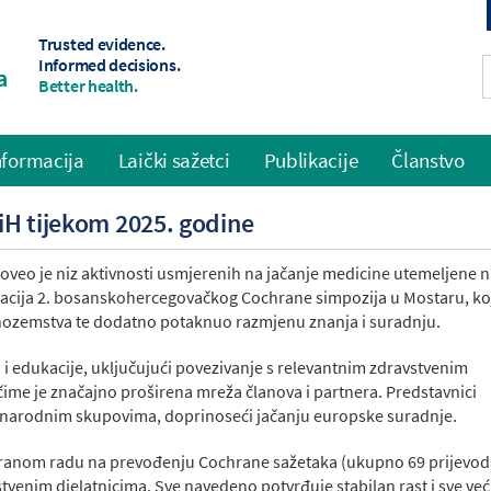
Trusted evidence.
Informed decisions.
a
Better health.
informacija
Laički sažetci
Publikacije
Članstvo
iH tijekom 2025. godine
veo je niz aktivnosti usmjerenih na jačanje medicine utemeljene 
zacija 2. bosanskohercegovačkog Cochrane simpozija u Mostaru, koj
 inozemstva te dodatno potaknuo razmjenu znanja i suradnju.
i i edukacije, uključujući povezivanje s relevantnim zdravstvenim
, čime je značajno proširena mreža članova i partnera. Predstavnici
unarodnim skupovima, doprinoseći jačanju europske suradnje.
uiranom radu na prevođenju Cochrane sažetaka (ukupno 69 prijevod
tvenim djelatnicima. Sve navedeno potvrđuje stabilan rast i sve ve