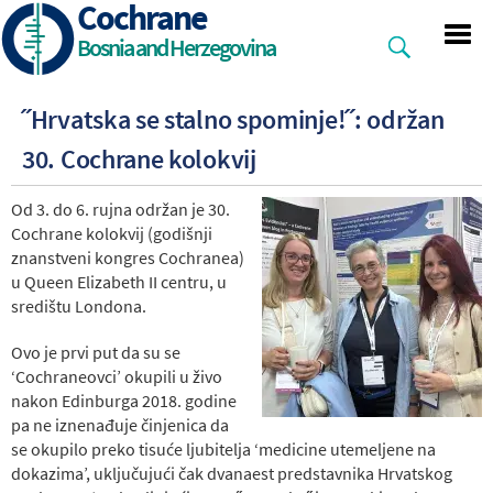
Cochrane
Skip
to
Bosnia and Herzegovina
main
content
˝Hrvatska se stalno spominje!˝: održan
30. Cochrane kolokvij
Od 3. do 6. rujna održan je 30.
Cochrane kolokvij (godišnji
znanstveni kongres Cochranea)
u Queen Elizabeth II centru, u
središtu Londona.
Ovo je prvi put da su se
‘Cochraneovci’ okupili u živo
nakon Edinburga 2018. godine
pa ne iznenađuje činjenica da
se okupilo preko tisuće ljubitelja ‘medicine utemeljene na
dokazima’, uključujući čak dvanaest predstavnika Hrvatskog