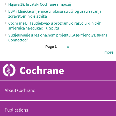
Najava 18. hrvatski Cochrane simpozij
EBM i kliničke smjernice u fokusu stručnog usavršavanja
zdravstvenih djelatnika
Cochrane BiH sudjelovao u programu o razvoju kliničkih
smjernica na edukaciji u Splitu
Sudjelovanje u regionalnom projektu „Age-friendly Balkans
Connected”
Next
Page 1
››
page
more
Pagination
Cochrane
About Cochrane
C
o
Publications
c