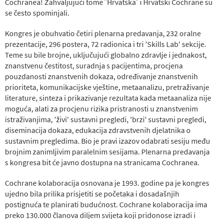
Cochranea! Zahvaljujući tome ˝Hrvatska˝ i Hrvatski Cochrane su
se često spominjali.
Kongres je obuhvatio četiri plenarna predavanja, 232 oralne
prezentacije, 296 postera, 72 radionica i tri 'Skills Lab' sekcije.
Teme su bile brojne, uključujući globalno zdravlje i jednakost,
znanstvenu čestitost, suradnja s pacijentima, procjena
pouzdanosti znanstvenih dokaza, određivanje znanstvenih
prioriteta, komunikacijske vještine, metaanalizu, pretraživanje
literature, sinteza i prikazivanje rezultata kada metaanaliza nije
moguća, alati za procjenu rizika pristranosti u znanstvenim
istraživanjima, 'živi' sustavni pregledi, 'brzi' sustavni pregledi,
diseminacija dokaza, edukacija zdravstvenih djelatnika o
sustavnim pregledima. Bio je pravi izazov odabrati sesiju među
brojnim zanimljivim paralelnim sesijama. Plenarna predavanja
s kongresa bit će javno dostupna na stranicama Cochranea.
Cochrane kolaboracija osnovana je 1993. godine pa je kongres
ujedno bila prilika prisjetiti se početaka i dosadašnjih
postignuća te planirati budućnost. Cochrane kolaboracija ima
preko 130.000 članova diljem svijeta koji pridonose izradi i