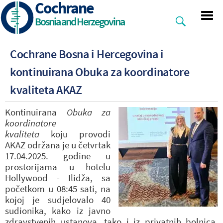
Cochrane
Skip
to
Bosnia and Herzegovina
main
content
Cochrane Bosna i Hercegovina i
kontinuirana Obuka za koordinatore
kvaliteta AKAZ
Kontinuirana
Obuka za
koordinatore
kvaliteta
koju provodi
AKAZ održana je u četvrtak
17.04.2025. godine u
prostorijama u hotelu
Hollywood - Ilidža, sa
početkom u 08:45 sati, na
kojoj je sudjelovalo 40
sudionika, kako iz javno
zdravstvenih ustanova, tako i iz privatnih bolnica,