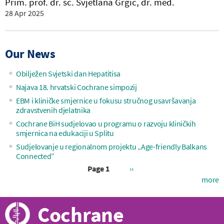
Prim. prof. dr. sc. Svjetlana Grgić, dr. med.
28 Apr 2025
Our News
Obilježen Svjetski dan Hepatitisa
Najava 18. hrvatski Cochrane simpozij
EBM i kliničke smjernice u fokusu stručnog usavršavanja
zdravstvenih djelatnika
Cochrane BiH sudjelovao u programu o razvoju kliničkih
smjernica na edukaciji u Splitu
Sudjelovanje u regionalnom projektu „Age-friendly Balkans
Connected”
Next
Page 1
››
page
more
Pagination
Cochrane